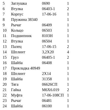
5
Заглушка
0690
1
6
Втулка
06403-1
2
7
Корпус
17-06-16
1
8
Пружина 38340
1
9
Рычаг
06409
1
10
Кольцо
06503
1
11
Подшипник
8103Н
1
12
Втулка
06504
1
13
Палец
17-06-15
2
14
Шплинт
3,2Х20
4
15
Груз
06405-1
2
16
Шайба
06408
1
17
Прокладка 40949
1
18
Шплинт
2Х14
1
19
Шайба
31358
1
20
Тяга
06626СП
1
21
Гайка
М6Х6.019
2
22
Муфта
17-06-108СП
1
23
Рычаг
06481
1
24
Шайба
06100
1