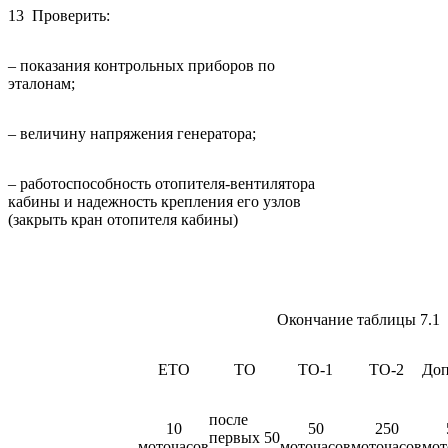
13 Проверить:
– показания контрольных приборов по
эталонам;
– величину напряжения генератора;
– работоспособность отопителя-вентилятора
кабины и надежность крепления его узлов
(закрыть кран отопителя кабины)
Окончание таблицы 7.1
ЕТО
ТО
ТО-1
ТО-2
Доп
после
10
50
250
первых 50
моточасов
моточасов
моточасов
мот