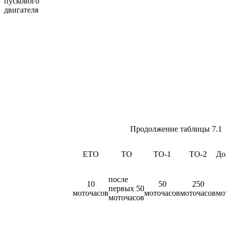
пускового
двигателя
Продолжение таблицы 7.1
ЕТО
ТО
ТО-1
ТО-2
До
после
10
50
250
первых 50
моточасов
моточасов
моточасов
мо
моточасов