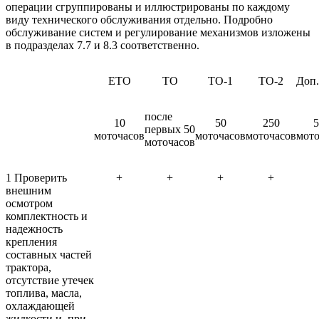
операции сгруппированы и иллюстрированы по каждому
виду технического обслуживания отдельно. Подробно
обслуживание систем и регулирование механизмов изложены
в подразделах 7.7 и 8.3 соответственно.
ЕТО
ТО
ТО-1
ТО-2
Доп.
после
10
50
250
5
первых 50
моточасов
моточасов
моточасов
мото
моточасов
1 Проверить
+
+
+
+
внешним
осмотром
комплектность и
надежность
крепления
составных частей
трактора,
отсутствие утечек
топлива, масла,
охлаждающей
жидкости и, при