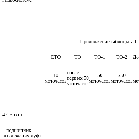
Продолжение таблицы 7.1
ЕТО
ТО
ТО-1
ТО-2
До
после
10
50
250
первых 50
моточасов
моточасов
моточасов
мо
моточасов
4 Смазать:
– подшипник
+
+
+
выключения муфты