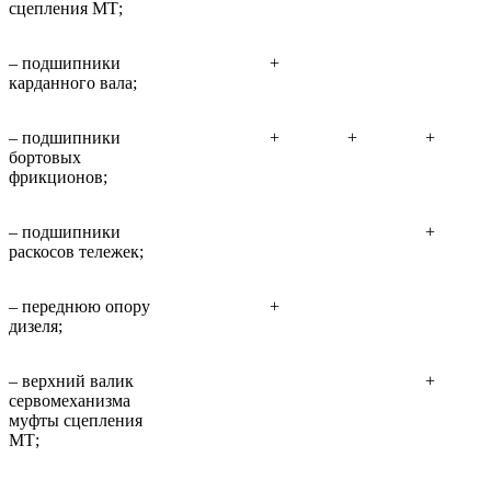
сцепления МТ;
– подшипники
+
карданного вала;
– подшипники
+
+
+
бортовых
фрикционов;
– подшипники
+
раскосов тележек;
– переднюю опору
+
дизеля;
– верхний валик
+
сервомеханизма
муфты сцепления
МТ;