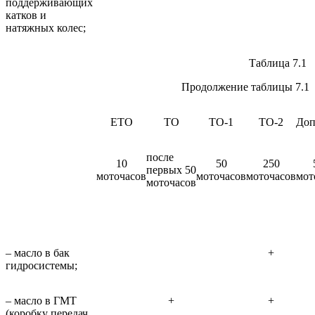
поддерживающих
катков и
натяжных колес;
Таблица 7.1
Продолжение таблицы 7.1
ЕТО
ТО
ТО-1
ТО-2
Доп
после
10
50
250
первых 50
моточасов
моточасов
моточасов
мот
моточасов
– масло в бак
+
гидросистемы;
– масло в ГМТ
+
+
(коробку передач