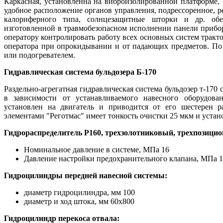
Каркасная, установленна на виброизолированной платформе,
удобное расположение органов управления, подрессоренное, ре
калориферного типа, солнцезащитные шторки и др. об
изготовленной в травмобезопасном исполнении панели прибо
оператору контролировать работу всех основных систем трак
оператора при опрокидывании и от падающих предметов. По
или подогревателем.
Гидравлическая система бульдозера Б-170
Раздельно-агрегатная гидравлическая система бульдозер т-170
в зависимости от устанавливаемого навесного оборудов
установлен на двигатель и приводится от его шестерен 
элементами "Реготмас" имеет тонкость очистки 25 мкм и устано
Гидрораспределитель Р160, трехзолотниковый, трехпозици
Номинальное давление в системе, МПа 16
Давление настройки предохранительного клапана, МПа 18
Гидроцилиндры передней навесной системы:
диаметр гидроцилиндра, мм 100
диаметр и ход штока, мм 60х800
Гидроцилиндр перекоса отвала: