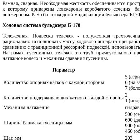
Рамная, сварная. Необходимая жесткость обеспечивается про
к которому приварены лонжероны коробчатого сечения, б
лонжеронам. Рама болотоходной модификации бульдозера Б17
Ходовая система бульдозера Б-170
Тележечная. Подвеска тележек - полужесткая трехточечн
рационально использовать массу ходового аппарата при рабо
сравнению с традиционной рессорной подвеской, использовать
На рамах гусеничных тележек из труб прямоугольного п
натяжное колесо и механизм сдавания гусеницы.
Параметр
5 (сер
Количество опорных катков с каждой стороны
6 (на з
7 (бол
2
Количество поддерживающих катков с каждой стороны
1 (инде
Механизм натяжения
гидрав
500 (с
690 (д
Ширина башмака гусеницы, мм
900 (б
460 (о
Шаг, мм
203