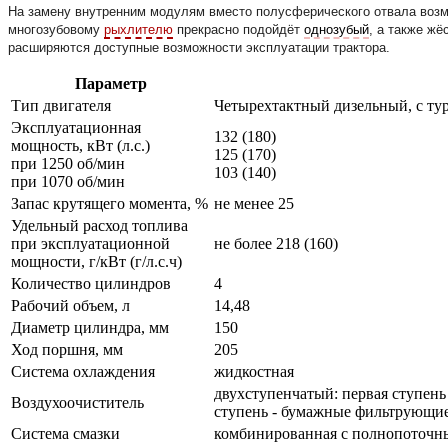
На замену внутренним модулям вместо полусферического отвала возм
многозубовому
рыхлителю
прекрасно подойдёт
однозубый
, а также жё
расширяются доступные возможности эксплуатации трактора.
Параметр
Тип двигателя
Четырехтактный дизельный, с т
Эксплуатационная
132 (180)
мощность, кВт (л.с.)
125 (170)
при 1250 об/мин
103 (140)
при 1070 об/мин
Запас крутящего момента, %
не менее 25
Удельный расход топлива
при эксплуатационной
не более 218 (160)
мощности, г/кВт (г/л.с.ч)
Количество цилиндров
4
Рабочий объем, л
14,48
Диаметр цилиндра, мм
150
Ход поршня, мм
205
Система охлаждения
жидкостная
двухступенчатый: первая ступень
Воздухоочиститель
ступень - бумажные фильтрующи
Система смазки
комбинированная с полнопоточн