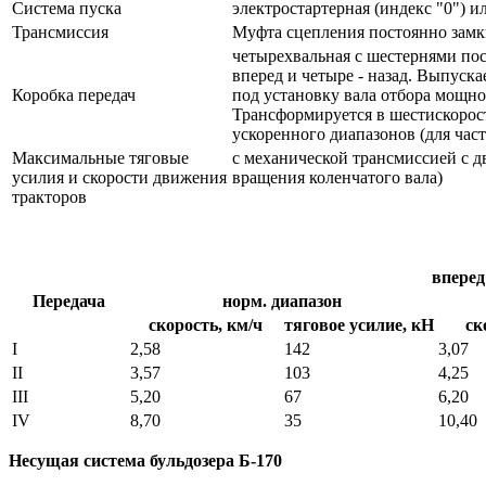
Система пуска
электростартерная (индекс "0") 
Трансмиссия
Муфта сцепления постоянно замкн
четырехвальная с шестернями пос
вперед и четыре - назад. Выпуск
Коробка передач
под установку вала отбора мощно
Трансформируется в шестискорос
ускоренного диапазонов (для ча
Максимальные тяговые
с механической трансмиссией с д
усилия и скорости движения
вращения коленчатого вала)
тракторов
вперед
Передача
норм. диапазон
скорость, км/ч
тяговое усилие, кН
ск
I
2,58
142
3,07
II
3,57
103
4,25
III
5,20
67
6,20
IV
8,70
35
10,40
Несущая система бульдозера Б-170