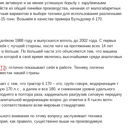
щие активную и не менее успешную борьбу с зарубежными
йств из общей линейки производства, начиная от малогабаритных
етным вариантом в выборе техники для использования различными
15 тонн. Возьмём в качестве примера Бульдозер б 170.
алёком 1988 году и выпускался вплоть до 2002 года. С первых
ебя с лучшей стороны, после чего на протяжении всех 14 лет
 и больше. По большей части это объясняется тем, что машина
ики которой в своё время являлись высочайшими среди аналоговых
ЧТЗ
), отлично показывает себя в работе. Технику логично
 местах нашей страны.
т с тем, что трактор б 170 – это, грубо говоря, модернизация т
 170 л.с., а далее и все 180, и сниженном уровне удельного
поднято в полтора раза, кардинально разгрузив силовую передачу
 капитальной модернизации возрос до отметки в 8 тысяч мото-
ны соответствовали всем мировым стандартами.
льного внимания по этому вопросу заслуживает техника
торая, как правило, существенно выше на производимую