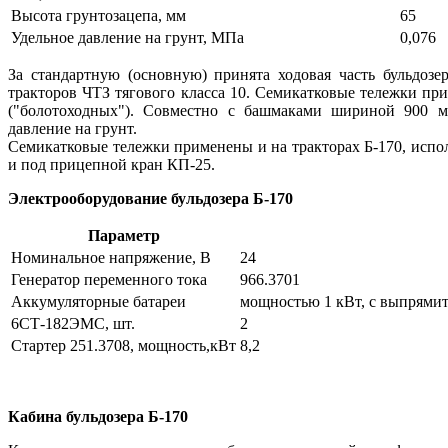
Высота грунтозацепа, мм
65
Удельное давление на грунт, МПа
0,076
За стандартную (основную) принята ходовая часть бульдоз
тракторов ЧТЗ тягового класса 10. Семикатковые тележки пр
("болотоходных"). Совместно с башмаками шириной 900 м
давление на грунт.
Семикатковые тележки применены и на тракторах Б-170, испо
и под прицепной кран КП-25.
Электрооборудование бульдозера Б-170
Параметр
Номинальное напряжение, В
24
Генератор переменного тока
966.3701
Аккумуляторные батареи
мощностью 1 кВт, с выпрями
6СТ-182ЭМС, шт.
2
Стартер 251.3708, мощность,кВт
8,2
Кабина бульдозера Б-170