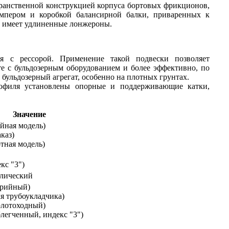
странственной конструкцией корпуса бортовых фрикционов,
ампером и коробкой балансирной балки, приваренных к
0 имеет удлиненные лонжероны.
ая с рессорой. Применение такой подвески позволяет
те с бульдозерным оборудованием и более эффективно, по
 бульдозерный агрегат, особенно на плотных грунтах.
рофиля установлены опорные и поддерживающие катки,
Значение
ийная модель)
аказ)
отная модель)
кс "3")
лический
ерийный)
ля трубоукладчика)
олотоходный)
блегченный, индекс "3")