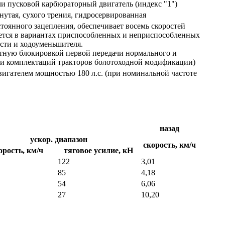
или пусковой карбюраторный двигатель (индекс "1")
утая, сухого трения, гидросервированная
тоянного зацепления, обеспечивает восемь скоростей
ается в вариантах приспособленных и неприспособленных
сти и ходоуменьшителя.
тную блокировкой первой передачи нормального и
сти комплектаций тракторов болотоходной модификации)
вигателем мощностью 180 л.с. (при номинальной частоте
назад
ускор. диапазон
скорость, км/ч
орость, км/ч
тяговое усилие, кН
122
3,01
85
4,18
54
6,06
27
10,20