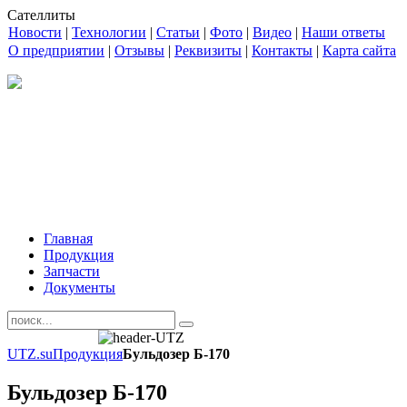
Сателлиты
Новости
|
Технологии
|
Статьи
|
Фото
|
Видео
|
Наши ответы
О предприятии
|
Отзывы
|
Реквизиты
|
Контакты
|
Карта сайта
Главная
Продукция
Запчасти
Документы
UTZ.su
Продукция
Бульдозер Б-170
Бульдозер Б-170