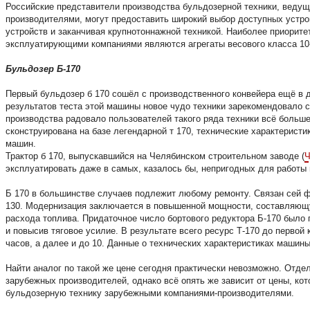
Российские представители производства бульдозерной техники, веду
производителями, могут предоставить широкий выбор доступных устро
устройств и заканчивая крупнотоннажной техникой. Наиболее приорит
эксплуатирующими компаниями являются агрегаты весового класса 10-
Бульдозер Б-170
Первый бульдозер б 170 сошёл с производственного конвейера ещё в д
результатов теста этой машины новое чудо техники зарекомендовало с
производства радовало пользователей такого ряда техники всё больше
сконструирована на базе легендарной т 170, технические характерист
машин.
Трактор б 170, выпускавшийся на Челябинском строительном заводе (
эксплуатировать даже в самых, казалось бы, непригодных для работы
Б 170 в большинстве случаев подлежит любому ремонту. Связан сей фак
130. Модернизация заключается в повышенной мощности, составляющую
расхода топлива. Придаточное число бортового редуктора Б-170 было 
и повысив тяговое усилие. В результате всего ресурс Т-170 до первой
часов, а далее и до 10. Данные о технических характеристиках маши
Найти аналог по такой же цене сегодня практически невозможно. Отде
зарубежных производителей, однако всё опять же зависит от цены, ко
бульдозерную технику зарубежными компаниями-производителями.