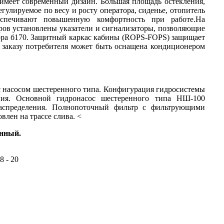
 имеет современный дизайн. Большая площадь остекления,
гулируемое по весу и росту оператора, сиденье, отопитель
еспечивают повышенную комфортность при работе.На
ров установлены указатели и сигнализаторы, позволяющие
тора б170. Защитный каркас кабины (ROPS-FOPS) защищает
 заказу потребителя может быть оснащена кондиционером
 с насосом шестеренного типа. Конфигурация гидросистемы
ания. Основной гидронасос шестеренного типа НШ-100
распределения. Полнопоточный фильтр с фильтрующими
влен на трассе слива. <
онный.
 - 20