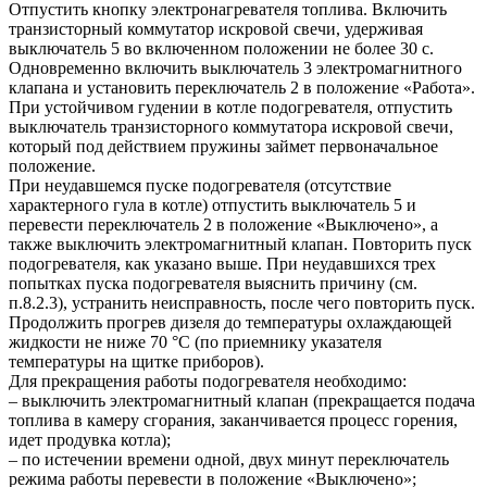
Отпустить кнопку электронагревателя топлива. Включить
транзисторный коммутатор искровой свечи, удерживая
выключатель 5 во включенном положении не более 30 с.
Одновременно включить выключатель 3 электромагнитного
клапана и установить переключатель 2 в положение «Работа».
При устойчивом гудении в котле подогревателя, отпустить
выключатель транзисторного коммутатора искровой свечи,
который под действием пружины займет первоначальное
положение.
При неудавшемся пуске подогревателя (отсутствие
характерного гула в котле) отпустить выключатель 5 и
перевести переключатель 2 в положение «Выключено», а
также выключить электромагнитный клапан. Повторить пуск
подогревателя, как указано выше. При неудавшихся трех
попытках пуска подогревателя выяснить причину (см.
п.8.2.3), устранить неисправность, после чего повторить пуск.
Продолжить прогрев дизеля до температуры охлаждающей
жидкости не ниже 70 °С (по приемнику указателя
температуры на щитке приборов).
Для прекращения работы подогревателя необходимо:
– выключить электромагнитный клапан (прекращается подача
топлива в камеру сгорания, заканчивается процесс горения,
идет продувка котла);
– по истечении времени одной, двух минут переключатель
режима работы перевести в положение «Выключено»;