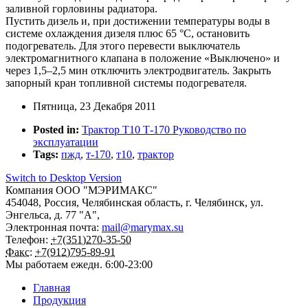
заливной горловины радиатора.
Пустить дизель и, при достижении температуры воды в
системе охлаждения дизеля плюс 65 °С, остановить
подогреватель. Для этого перевести выключатель
электромагнитного клапана в положение «Выключено» и
через 1,5–2,5 мин отключить электродвигатель. Закрыть
запорный кран топливной системы подогревателя.
Пятница, 23 Декабря 2011
Posted in:
Трактор Т10 Т-170 Руководство по
эксплуатации
Tags:
пжд
,
т-170
,
т10
,
трактор
Switch to Desktop Version
Компания
ООО "МЭРИМАКС"
454048
,
Россия
,
Челябинская область
,
г. Челябинск
,
ул.
Энгельса, д. 77 "А",
Электронная почта:
mail@marymax.su
Телефон:
+7(351)270-35-50
Факс:
+7(912)795-89-91
Мы работаем
ежедн. 6:00-23:00
Главная
Продукция