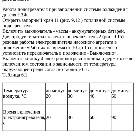
Работа подогревателя при заполнении системы охлаждения
дизеля НЗЖ.
Открыть запорный кран 11 (рис. 9.12 ) топливной системы
подогревателя.
Включить выключатель «массы» аккумуляторных батарей.
Для продувки котла включить переключатель 2 (рис. 9.15)
режима работы электродвигателя насосного агрегата в
положение «Работа» на время от 10 до 15 с, после чего
установить переключатель в положение «Выключено».
Включить кнопку 4 электроподогрева топлива и держать ее во
включенном состоянии в зависимости от температуры
окружающей среды согласно таблице 6.1.
Таблица 6.1
Температура
до минус
до минус
до минус
до минус
воздуха, °С
20
30
40
60
Время включения
электронагревателя,
20
30
60
90
с