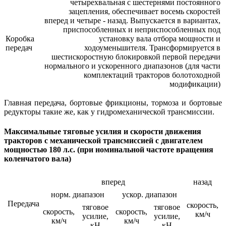
четырехвальная с шестернями постоянного
зацепления, обеспечивает восемь скоростей
вперед и четыре - назад. Выпускается в вариантах,
приспособленных и неприспособленных под
Коробка
установку вала отбора мощности и
передач
ходоуменьшителя. Трансформируется в
шестискоростную блокировкой первой передачи
нормального и ускоренного диапазонов (для части
комплектаций тракторов болотоходной
модификации)
Главная передача, бортовые фрикционы, тормоза и бортовые
редукторы такие же, как у гидромеханической трансмиссии.
Максимальные тяговые усилия и скорости движения
тракторов с механической трансмиссией с двигателем
мощностью 180 л.с. (при номинальной частоте вращения
коленчатого вала)
вперед
назад
норм. диапазон
ускор. диапазон
Передача
скорость,
тяговое
тяговое
скорость,
скорость,
км/ч
усилие,
усилие,
км/ч
км/ч
кН
кН