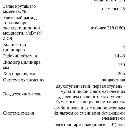
Запас крутящего
не менее 25
момента, %
Удельный расход
топлива при
эксплуатационной
не более 218 (160)
мощности, г/кВт (г/
л.с.ч)
Количество
4
цилиндров
Рабочий объем, л
14,48
Диаметр цилиндра,
150
мм
Ход поршня, мм
205
Система охлаждения
жидкостная
двухступенчатый: первая ступень -
мультициклон с автоматическим
Воздухоочиститель
удалением пыли, вторая ступень -
бумажные фильтрующие элементы
комбинированная с полнопоточным
Система смазки
фильтром со сменными бумажными
элементами
электростартерная (индекс "0") или