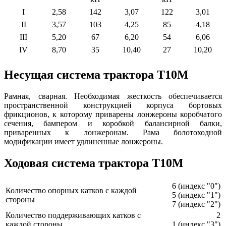
I
2,58
142
3,07
122
3,01
II
3,57
103
4,25
85
4,18
III
5,20
67
6,20
54
6,06
IV
8,70
35
10,40
27
10,20
Несущая система трактора Т10М
Рамная, сварная. Необходимая жесткость обеспечивается
пространственной конструкцией корпуса бортовых
фрикционов, к которому приварены лонжероны коробчатого
сечения, бампером и коробкой балансирной балки,
приваренных к лонжеронам. Рама болотоходной
модификации имеет удлиненные лонжероны.
Ходовая система трактора Т10М
6 (индекс "0")
Количество опорных катков с каждой
5 (индекс "1")
стороны
7 (индекс "2")
Количество поддерживающих катков с
2
каждой стороны
1 (индекс "3")