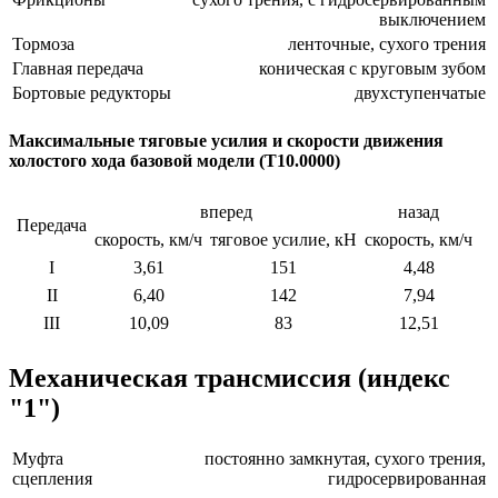
выключением
Тормоза
ленточные, сухого трения
Главная передача
коническая с круговым зубом
Бортовые редукторы
двухступенчатые
Максимальные тяговые усилия и скорости движения
холостого хода базовой модели (Т10.0000)
вперед
назад
Передача
скорость, км/ч
тяговое усилие, кН
скорость, км/ч
I
3,61
151
4,48
II
6,40
142
7,94
III
10,09
83
12,51
Механическая трансмиссия (индекс
"1")
Муфта
постоянно замкнутая, сухого трения,
сцепления
гидросервированная