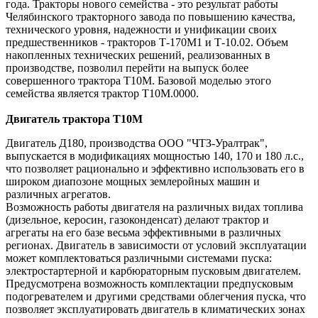
года. Тракторы нового семейства - это результат работы
Челябинского тракторного завода по повышению качества,
технического уровня, надежности и унификации своих
предшественников - тракторов Т-170М1 и Т-10.02. Объем
накопленных технических решений, реализованных в
производстве, позволил перейти на выпуск более
совершенного трактора Т10М. Базовой моделью этого
семейства является трактор Т10М.0000.
Двигатель трактора Т10М
Двигатель Д180, производства ООО "ЧТЗ-Уралтрак",
выпускается в модификациях мощностью 140, 170 и 180 л.с.,
что позволяет рационально и эффективно использовать его в
широком диапозоне мощных землеройных машин и
различных агрегатов.
Возможность работы двигателя на различных видах топлива
(дизельное, керосин, газоконденсат) делают трактор и
агрегаты на его базе весьма эффективными в различных
регионах. Двигатель в зависимости от условий эксплуатации
может комплектоваться различными системами пуска:
электростартерной и карбюраторным пусковым двигателем.
Предусмотрена возможность комплектации предпусковым
подогревателем и другими средствами облегчения пуска, что
позволяет эксплуатировать двигатель в климатических зонах