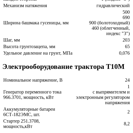
Механизм натяжения
гидравлический
500
690
Ширина башмака гусеницы, мм
900 (болотоходный)
460 (облегченный,
индекс "3")
Шаг, мм
203
Высота грунтозацепа, мм
65
Удельное давление на грунт, МПа
0,076
Электрооборудование трактора Т10М
Номинальное напряжение, В
24
1
Генератор переменного тока
с выпрямителем и
966.3701, мощность, кВт
электронным регулятором
напряжения
Аккумуляторные батареи
2
6СТ-182ЭМС, шт.
Стартер 251.3708,
8,2
мощность,кВт