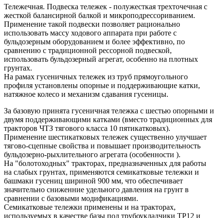
Тележечная. Подвеска тележек - полужесткая трехточечная с
жесткой балансирной балкой и микроподрессориванием.
Применение такой подвески позволяет рационально
использовать массу ходового аппарата при работе с
бульдозерным оборудованием и более эффективно, по
сравнению с традиционной рессорной подвеской,
использовать бульдозерный агрегат, особенно на плотных
грунтах.
На рамах гусеничных тележек из труб прямоугольного
профиля установлены опорные и поддерживающие катки,
натяжное колесо и механизм сдавания гусеницы.
За базовую принята гусеничная тележка с шестью опорными и
двумя поддерживающими катками (вместо традиционных для
тракторов ЧТЗ тягового класса 10 пятикатковых).
Применение шестикатковых тележек существенно улучшает
тягово-сцепные свойства и повышает производительность
бульдозерно-рыхлительного агрегата (особенности ).
На "болотоходных" тракторах, предназначенных для работы
на слабых грунтах, применяются семикатковые тележки и
башмаки гусениц шириной 900 мм, что обеспечивает
значительно сниженние удельного давления на грунт в
сравнении с базовыми модификациями.
Семикатковые тележки применены и на тракторах,
используемых в качестве базы под трубоукладчики ТР12 и