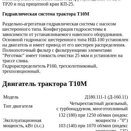
ТР20 и под прицепной кран КП-25.
Гидравлическая система трактора Т10М
Раздельно-агрегатная гидравлическая система с насосом
шестеренного типа. Конфигурация гидросистемы в
зависимости от устанавливаемого навесного оборудования.
Основной гидронасос шестеренного типа НШ-100 установлен
на двигатель и имеет привод от его шестерен распределения.
Полнопоточный фильтр с фильтрующими элементами
"Реготмас" имеет тонкость очистки 25 мкм и установлен на
трассе слива.
Гидрораспределитель Р160, трехзолотниковый,
трехпозиционный.
Двигатель трактора Т10М
Модель
Д180.111-1 (Д-160.11)
Четырехтактный дизельный,
Тип двигателя
с турбонаддувом, многотопливный
132 (180) при 1250 об/мин (индекс
Эксплуатационная
мощности - "0")
мощность, кВт (л.с.)
103 (140) при 1070 об/мин (индекс
мощности - "2")