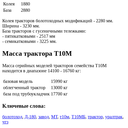
Колея
1880
База
2880
Колея тракторов болотоходных модификаций - 2280 мм.
Ширина - 3230 мм.
База тракторов с гусеничными тележками:
- пятикатковыми - 2517 мм
- семикатковыми - 3225 мм.
Масса трактора Т10М
Масса серийных моделей тракторов семейства Т10М
находится в диапазоне 14100 - 16760 кг:
базовая модель
15990 кг
облегченный трактор
13000 кг
база под трубоукладчик
17700 кг
Ключевые слова:
болотоход
,
Д-180
,
завод
,
МТ
,
т10м
,
Т10МБ
,
трактор
,
уралтрак
,
чтз