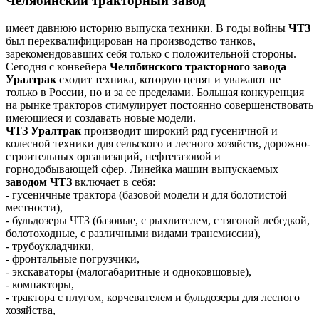
Челябинский тракторный завод
имеет давнюю историю выпуска техники. В годы войны
ЧТЗ
был переквалифицирован на производство танков,
зарекомендовавших себя только с положительной стороны.
Сегодня с конвейера
Челябинского тракторного завода
Уралтрак
сходит техника, которую ценят и уважают не
только в России, но и за ее пределами. Большая конкуренция
на рынке тракторов стимулирует постоянно совершенствовать
имеющиеся и создавать новые модели.
ЧТЗ Уралтрак
производит широкий ряд гусеничной и
колесной техники для сельского и лесного хозяйств, дорожно-
строительных организаций, нефтегазовой и
горнодобывающей сфер. Линейка машин выпускаемых
заводом ЧТЗ
включает в себя:
- гусеничные трактора (базовой модели и для болотистой
местности),
- бульдозеры ЧТЗ (базовые, с рыхлителем, с тяговой лебедкой,
болотоходные, с различными видами трансмиссии),
- трубоукладчики,
- фронтальные погрузчики,
- экскаваторы (малогабаритные и одноковшовые),
- компакторы,
- трактора с плугом, корчевателем и бульдозеры для лесного
хозяйства,