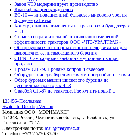
Завод ЧТЗ модернизирует производство
Классификация бульдозеров
ЕС-10 — инновационный бульдозер мирового уровня
Бульдозер 21 века
Конструктивные изменения на тракторах и бульдозерах
ЧТЗ
Справка о сравнительной технико-экономической
эффективности тракторов ООО «ЧТЗ-УРАЛТРАК»
Обзор буровых тракторных станков передвижных для
шарошечного, пневмоударного бурения
СП49 - Самоходные сваебойные установки копры,
продажа
Продам СП-49. Продажа копров и сваебоев
Оборудование для бурения скважин под набивные сваи
Обзор буровых машин шнекового бурения на
гусеничных тракторах ЧТЗ
Сваебой СП-67 на тракторе. Где купить новый...
1
2
3
4
5
6
»
Последняя
Switch to Desktop Version
Компания
ООО "МЭРИМАКС"
454048
,
Россия
,
Челябинская область
,
г. Челябинск
,
ул.
Энгельса, д. 77 "А",
Электронная почта:
mail@marymax.su
Телефон:
+7(351)270-35-50