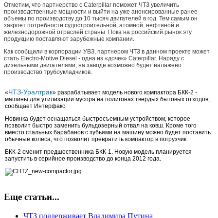
Отметим, что партнерство с Caterpillar поможет ЧТЗ увеличить
производственные мощности и выйти на уже анонсированные ранее
объемы по производству до 10 тысяч двигателей в год. Тем самым он
закроет потребности судостроительной, атомной, нефтяной и
железнодорожной отраслей страны. Пока на российский рынок эту
продукцию поставляют зарубежные компании.
Как сообщили в корпорации УВЗ, партнером ЧТЗ в данном проекте может
стать Electro-Motive Diesel - одна из «дочек» Caterpillar. Наряду с
дизельными двигателями, на заводе возможно будет налажено
производство трубоукладчиков.
ЧТЗ-Уралтрак
«
» разрабатывает модель нового компактора БКК-2 -
машины для утилизации мусора на полигонах твердых бытовых отходов,
сообщает Интерфакс.
Новинка будет оснащаться быстросъемным устройством, которое
позволит быстро заменить бульдозерный отвал на ковш. Кроме того
вместо стальных барабанов с зубьями на машину можно будет поставить
обычные колеса, что позволит превратить компактор в погрузчик.
БКК-2 сменит предшественника БКК-1. Новую модель планируется
запустить в серийное производство до конца 2012 года.
Еще статьи...
ЧТЗ поддерживает Владимира Путина