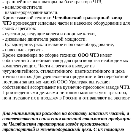
- траншейные экскаваторы на базе трактора ЧТЗ,
- каналоочистители,
- кавальероразравниватели.
Кроме тяжелой техники
Челябинский тракторный завод
ЧТЗ
производит запасные части и навесное оборудование для
своих агрегатов:
- гусеницы, ведущие колеса и опорные катки,
- дизельные двигатели разной мощности,
- бульдозерное, рыхлительное и тяговое оборудование,
- навесные агрегаты.
Кроме конвейера по сборке техники
ООО ЧТЗ
имеет
собственный литейный завод для производства необходимых
комплектующих. Части агрегатов выходят из
чугунолитейного, сталелитейного, цветнолитейного и цеха
точного литья. Для удешевления продукции и бесперебойной
поставки запасных частей ООО Уралтрак выпускает
собственный ассортимент на кузнечно-прессовом заводе
ЧТЗ
.
Произведенными деталями не только комплектуют трактора,
но и пускают их в продажу в России и отправляют на экспорт.
Для минимизации расходов на доставку запасных частей, а
соответственно снижения конечной стоимости продукции
на Челябинском тракторном заводе организованы
транспортный и железнодорожный цеха. С их помощью