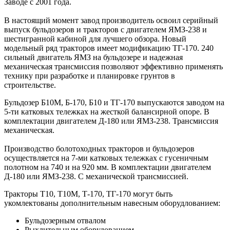
Заводе с 2001 года.
В настоящий момент завод производитель освоил серийный
выпуск бульдозеров и тракторов с двигателем ЯМЗ-238 и
шестигранной кабиной для лучшего обзора. Новый
модельный ряд тракторов имеет модификацию ТГ-170. 240
сильный двигатель ЯМЗ на бульдозере и надежная
механическая трансмиссия позволяют эффективно применять
технику при разработке и планировке грунтов в
строительстве.
Бульдозер Б10М, Б-170, Б10 и ТГ-170 выпускаются заводом на
5-ти катковых тележках на жесткой балансирной опоре. В
комплектации двигателем Д-180 или ЯМЗ-238. Трансмиссия
механическая.
Производство болотоходных тракторов и бульдозеров
осуществляется на 7-ми катковых тележках с гусеничным
полотном на 740 и на 920 мм. В комплектации двигателем
Д-180 или ЯМЗ-238. С механической трансмиссией.
Тракторы Т10, Т10М, Т-170, ТГ-170 могут быть
укомлектованы дополнительным навесным оборудлованием:
Бульдозерным отвалом
Рыхлительным оборудованием