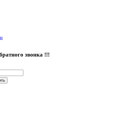
ии
атного звонка !!!