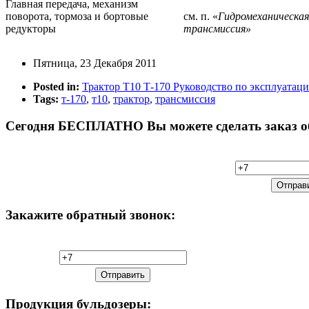
Главная передача, механизм
поворота, тормоза и бортовые
см. п. «
Гидромеханическая
редукторы
трансмиссия»
Пятница, 23 Декабря 2011
Posted in:
Трактор Т10 Т-170 Руководство по эксплуатац
Tags:
т-170
,
т10
,
трактор
,
трансмиссия
Сегодня
БЕСПЛАТНО Вы можете сделать заказ обр
Закажите
обратный звонок:
Продукция
бульдозеры: