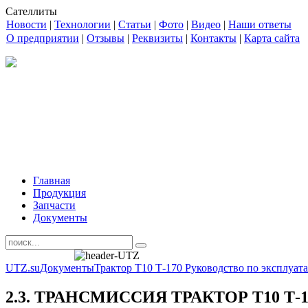
Сателлиты
Новости
|
Технологии
|
Статьи
|
Фото
|
Видео
|
Наши ответы
О предприятии
|
Отзывы
|
Реквизиты
|
Контакты
|
Карта сайта
Главная
Продукция
Запчасти
Документы
UTZ.su
Документы
Трактор Т10 Т-170 Руководство по эксплуа
2.3. ТРАНСМИССИЯ ТРАКТОР Т10 Т-1