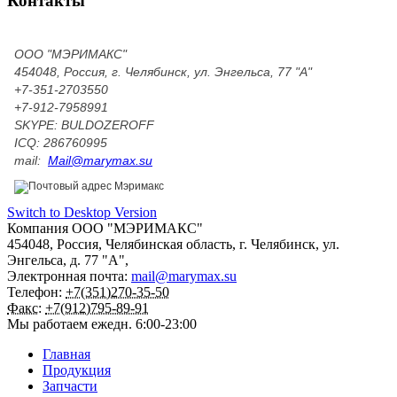
Контакты
ООО "МЭРИМАКС"
454048, Россия, г. Челябинск, ул. Энгельса, 77 "А"
+7-351-2703550
+7-912-7958991
SKYPE: BULDOZEROFF
ICQ: 286760995
mail:
Mail@marymax.su
Switch to Desktop Version
Компания
ООО "МЭРИМАКС"
454048
,
Россия
,
Челябинская область
,
г. Челябинск
,
ул.
Энгельса, д. 77 "А",
Электронная почта:
mail@marymax.su
Телефон:
+7(351)270-35-50
Факс:
+7(912)795-89-91
Мы работаем
ежедн. 6:00-23:00
Главная
Продукция
Запчасти