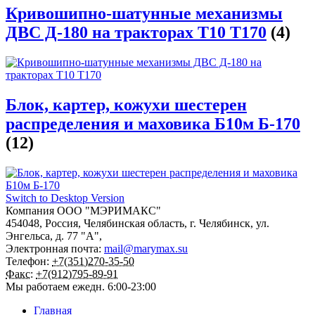
Кривошипно-шатунные механизмы
ДВС Д-180 на тракторах Т10 Т170
(4)
Блок, картер, кожухи шестерен
распределения и маховика Б10м Б-170
(12)
Switch to Desktop Version
Компания
ООО "МЭРИМАКС"
454048
,
Россия
,
Челябинская область
,
г. Челябинск
,
ул.
Энгельса, д. 77 "А",
Электронная почта:
mail@marymax.su
Телефон:
+7(351)270-35-50
Факс:
+7(912)795-89-91
Мы работаем
ежедн. 6:00-23:00
Главная