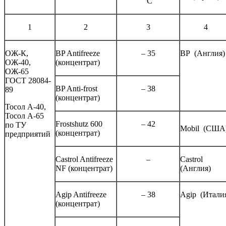
°С
1
2
3
4
ОЖ-К,
BP Antifreeze
– 35
BP (Англия)
ОЖ-40,
(концентрат)
ОЖ-65
ГОСТ 28084-
BP Anti-frost
– 38
89
(концентрат)
Тосол А-40,
Тосол А-65
Frostshutz 600
– 42
по ТУ
Mobil (США
(концентрат)
предприятий
Castrol Antifreeze
–
Castrol
NF (концентрат)
(Англия)
Agip Antifreeze
– 38
Agip (Итали
(концентрат)