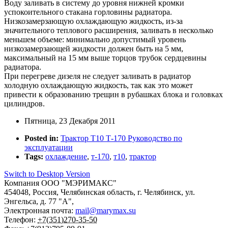
Воду заливать в систему до уровня нижней кромки
успокоительного стакана горловины радиатора.
Низкозамерзающую охлаждающую жидкость, из-за
значительного теплового расширения, заливать в несколько
меньшем объеме: минимально допустимый уровень
низкозамерзающей жидкости должен быть на 5 мм,
максимальный на 15 мм выше торцов трубок сердцевины
радиатора.
При перегреве дизеля не следует заливать в радиатор
холодную охлаждающую жидкость, так как это может
привести к образованию трещин в рубашках блока и головках
цилиндров.
Пятница, 23 Декабря 2011
Posted in:
Трактор Т10 Т-170 Руководство по
эксплуатации
Tags:
охлаждение
,
т-170
,
т10
,
трактор
Switch to Desktop Version
Компания
ООО "МЭРИМАКС"
454048
,
Россия
,
Челябинская область
,
г. Челябинск
,
ул.
Энгельса, д. 77 "А",
Электронная почта:
mail@marymax.su
Телефон:
+7(351)270-35-50