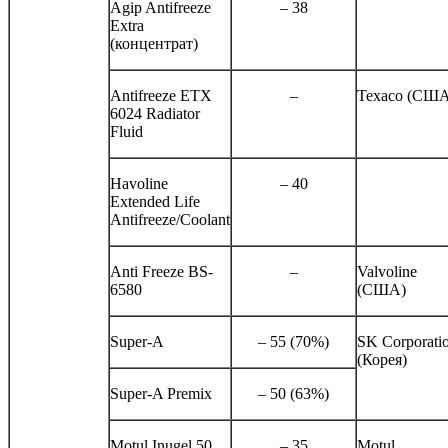
Agip Antifreeze
– 38
Extra
(концентрат)
Antifreeze ETX
–
Texaco (CША
6024 Radiator
Fluid
Havoline
– 40
Extended Life
Antifreeze/Coolant
Anti Freeze BS-
–
Valvoline
6580
(США)
Super-A
– 55 (70%)
SK Corporati
(Корея)
Super-A Premix
– 50 (63%)
Motul Inugel 50
– 35
Motul