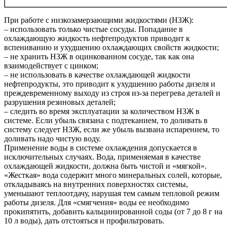
При работе с низкозамерзающими жидкостями (НЗЖ):
– использовать только чистые сосуды. Попадание в
охлаждающую жидкость нефтепродуктов приводит к
вспениванию и ухудшению охлаждающих свойств жидкости;
– не хранить НЗЖ в оцинкованном сосуде, так как она
взаимодействует с цинком;
– не использовать в качестве охлаждающей жидкости
нефтепродукты, это приводит к ухудшению работы дизеля и
преждевременному выходу из строя из-за перегрева деталей и
разрушения резиновых деталей;
– следить во время эксплуатации за количеством НЗЖ в
системе. Если убыль связана с подтеканием, то доливать в
систему следует НЗЖ, если же убыль вызвана испарением, то
доливать надо чистую воду.
Применение воды в системе охлаждения допускается в
исключительных случаях. Вода, применяемая в качестве
охлаждающей жидкости, должна быть чистой и «мягкой».
«Жесткая» вода содержит много минеральных солей, которые,
откладываясь на внутренних поверхностях системы,
уменьшают теплоотдачу, нарушая тем самым тепловой режим
работы дизеля. Для «смягчения» воды ее необходимо
прокипятить, добавить кальцинированной соды (от 7 до 8 г на
10 л воды), дать отстояться и профильтровать.