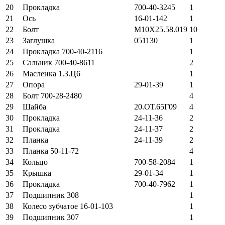
20
Прокладка
700-40-3245
1
21
Ось
16-01-142
1
22
Болт
М10Х25.58.019
10
23
Заглушка
051130
1
24
Прокладка 700-40-2116
1
25
Сальник 700-40-8611
2
26
Масленка 1.3.Ц6
1
27
Опора
29-01-39
1
28
Болт 700-28-2480
4
29
Шайба
20.ОТ.65Г09
4
30
Прокладка
24-11-36
2
31
Прокладка
24-11-37
2
32
Планка
24-11-39
2
33
Планка 50-11-72
4
34
Кольцо
700-58-2084
1
35
Крышка
29-01-34
1
36
Прокладка
700-40-7962
1
37
Подшипник 308
1
38
Колесо зубчатое 16-01-103
1
39
Подшипник 307
1