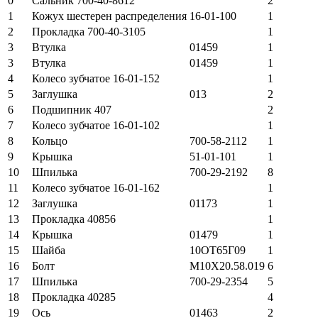
0
Сальник 700-40-8612
2
1
Кожух шестерен распределения 16-01-100
1
2
Прокладка 700-40-3105
1
3
Втулка
01459
1
3
Втулка
01459
1
4
Колесо зубчатое 16-01-152
1
5
Заглушка
013
2
6
Подшипник 407
2
7
Колесо зубчатое 16-01-102
1
8
Кольцо
700-58-2112
1
9
Крышка
51-01-101
1
10
Шпилька
700-29-2192
8
11
Колесо зубчатое 16-01-162
1
12
Заглушка
01173
1
13
Прокладка 40856
1
14
Крышка
01479
1
15
Шайба
10ОТ65Г09
1
16
Болт
М10Х20.58.019
6
17
Шпилька
700-29-2354
5
18
Прокладка 40285
4
19
Ось
01463
2