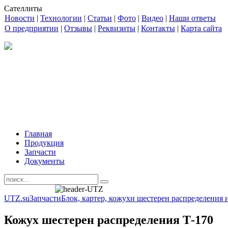
Сателлиты
Новости
|
Технологии
|
Статьи
|
Фото
|
Видео
|
Наши ответы
О предприятии
|
Отзывы
|
Реквизиты
|
Контакты
|
Карта сайта
Главная
Продукция
Запчасти
Документы
UTZ.su
Запчасти
Блок, картер, кожухи шестерен распределения 
Кожух шестерен распределения Т-170