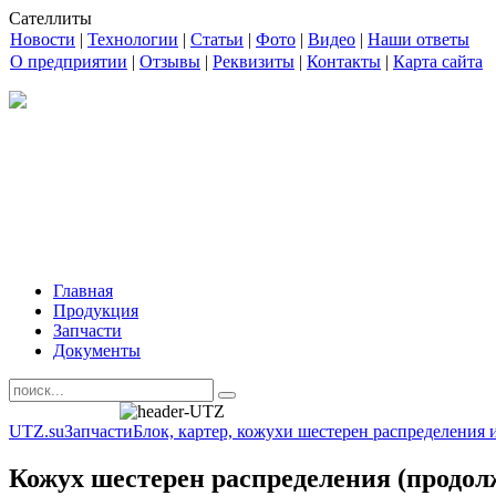
Сателлиты
Новости
|
Технологии
|
Статьи
|
Фото
|
Видео
|
Наши ответы
О предприятии
|
Отзывы
|
Реквизиты
|
Контакты
|
Карта сайта
Главная
Продукция
Запчасти
Документы
UTZ.su
Запчасти
Блок, картер, кожухи шестерен распределения 
Кожух шестерен распределения (продол