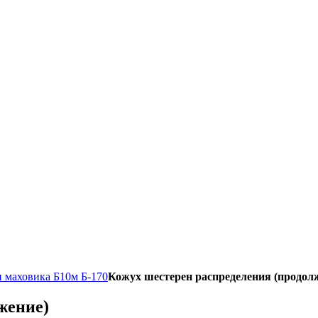
и маховика Б10м Б-170
Кожух шестерен распределения (продол
жение)