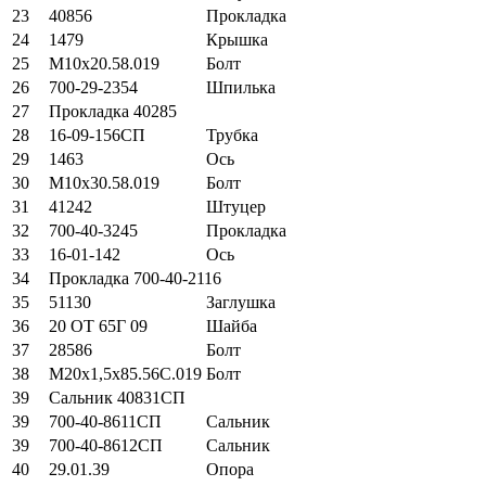
23
40856
Прокладка
24
1479
Крышка
25
М10х20.58.019
Болт
26
700-29-2354
Шпилька
27
Прокладка 40285
28
16-09-156СП
Трубка
29
1463
Ось
30
М10х30.58.019
Болт
31
41242
Штуцер
32
700-40-3245
Прокладка
33
16-01-142
Ось
34
Прокладка 700-40-2116
35
51130
Заглушка
36
20 ОТ 65Г 09
Шайба
37
28586
Болт
38
М20х1,5х85.56С.019
Болт
39
Сальник 40831СП
39
700-40-8611СП
Сальник
39
700-40-8612СП
Сальник
40
29.01.39
Опора