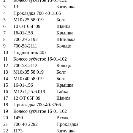
2
Колесо зубчатое 16-01-152
3
13
Заглушка
4
Прокладка 700-40-3105
5
М10х25.58.019
Болт
6
10 ОТ 65Г 09
Шайба
7
16-01-158
Крышка
8
700-29-2192
Шпилька
9
700-58-2111
Кольцо
10
Подшипник 407
11
Колесо зубчатое 16-01-102
12
700-58-2112
Кольцо
13
М10х35.58.019
Болт
14
М10х40.58.019
Болт
15
16-01-156
Крышка
16
М12х1,25-6.019
Гайка
17
12 ОТ 65Г 09
Шайба
18
Прокладка 700-40-3766
19
Колесо зубчатое 16-01-162
20
1459
Втулка
21
700-40-2292
Прокладка
22
1173
Заглушка