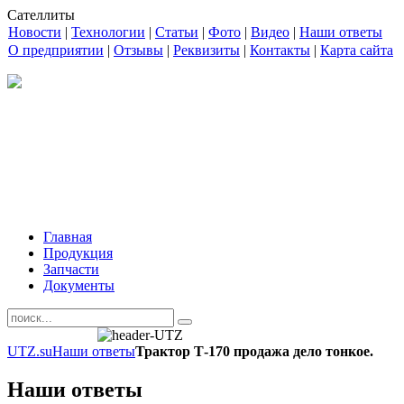
Сателлиты
Новости
|
Технологии
|
Статьи
|
Фото
|
Видео
|
Наши ответы
О предприятии
|
Отзывы
|
Реквизиты
|
Контакты
|
Карта сайта
Главная
Продукция
Запчасти
Документы
UTZ.su
Наши ответы
Трактор Т-170 продажа дело тонкое.
Наши ответы